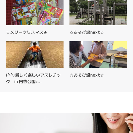
☆メリークリスマス★
☆あそび場next☆
(^^♪新しく楽しいアスレチッ
☆あそび場next☆
ク in 内牧公園♪…