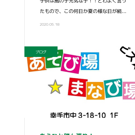
子供は風の子元気な子！！とわよく言っ
たもので、この何日か夏の様な日が続…
2020.05.18
ブログ