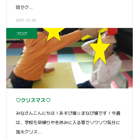
同でク…
2021.12.28
ブログ
♡クリスマス♡
みなさんこんにちは！あそび場☆まなび場です！今週
は、学校も早帰りや冬休みに入る等でソワソワ気分に
加えクリス…