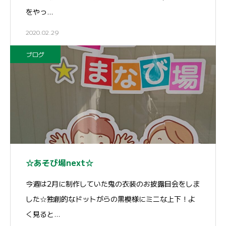
をやっ…
2020.02.29
ブログ
☆あそび場next☆
今週は2月に制作していた鬼の衣装のお披露目会をしま
した☆独創的なドットがらの黒模様にミニな上下！よ
く見ると…