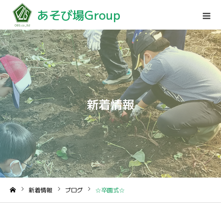
あそび場Group
新着情報
新着情報
ブログ
☆卒園式☆
ホーム