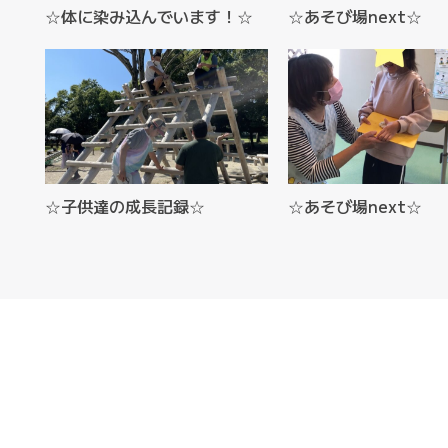
☆体に染み込んでいます！☆
☆あそび場next☆
☆子供達の成長記録☆
☆あそび場next☆