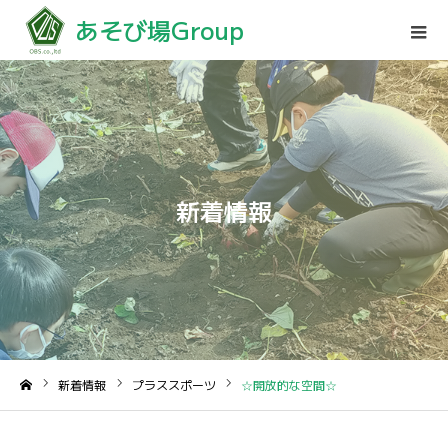
あそび場Group
新着情報
新着情報
プラススポーツ
☆開放的な空間☆
ホーム