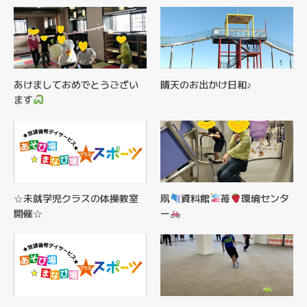
あけましておめでとうござい
晴天のお出かけ日和♪
ます
☆未就学児クラスの体操教室
凧
資料館
苺
環境センタ
開催☆
ー