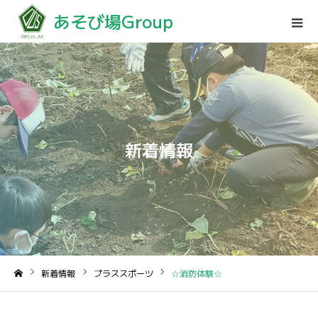
あそび場Group
新着情報
新着情報
プラススポーツ
☆消防体験☆
ホーム