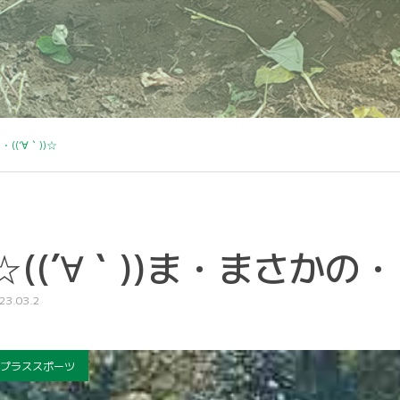
((´∀｀))☆
☆((´∀｀))ま・まさかの・・
23.03.2
プラススポーツ