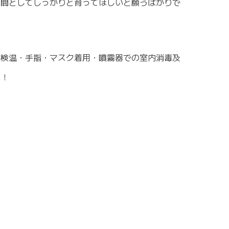
人間としてしっかりと育ってほしいと願うばかりで
の検温・手指・マスク着用・噴霧器での室内消毒及
い！