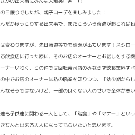
さかの出来事にみんな大爆笑( ´艸｀)！
その日限りでしたが、親子コーデを楽しみました！
なんだかほっこりする出来事で、またこういう奇跡が起これば
話は変わりますが、先日報道等でも話題が出ています！スシロ
ある飲食店に行った際に、そのお店のオーナーとお話しをする
オーナーいわく、この件では回転寿司店のみならず飲食業界す
その中でお店のオーナーは私の職業を知りつつ、「幼少期から
みんなそうではないけど、一部の良くない人のせいで全体が悪
私達も子供達に関わる一人として、「常識」や「マナー」とい
がきちんと出来る大人になってもらいたいと思います。