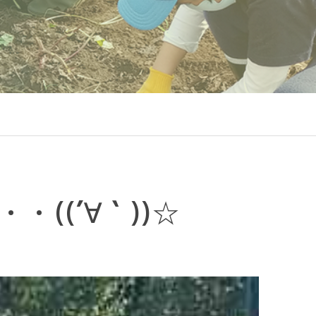
・((´∀｀))☆