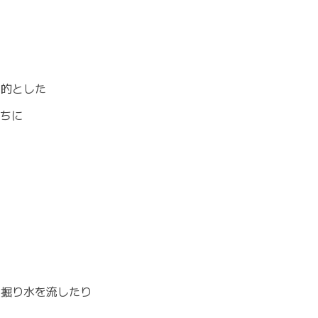
目的とした
うちに
、
を掘り水を流したり