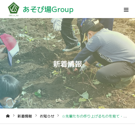
あそび場Group
新着情報
新着情報
お知らせ
☆先輩たちの作り上げるものを見て・・・☆
ホーム