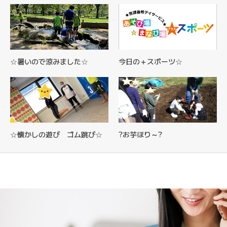
☆暑いので涼みました☆
今日の＋スポーツ☆
☆懐かしの遊び ゴム跳び☆
?お芋ほり～?