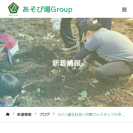
あそび場Group
新着情報
新着情報
ブログ
SST☆誕生日会☆お姉さんスタッフの卒業?
ホーム