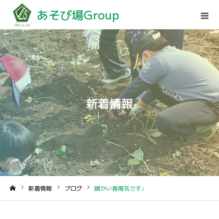
あそび場Group
新着情報
新着情報
ブログ
暖かい春陽気です♪
ホーム