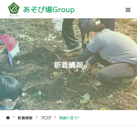
あそび場Group
新着情報
新着情報
ブログ
寒暖の差で?
ホーム