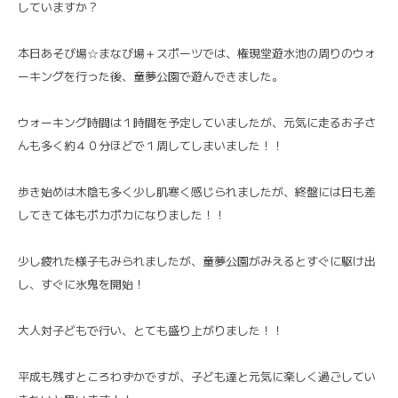
していますか？
本日あそび場☆まなび場＋スポーツでは、権現堂遊水池の周りのウォ
ーキングを行った後、童夢公園で遊んできました。
ウォーキング時間は１時間を予定していましたが、元気に走るお子さ
んも多く約４０分ほどで１周してしまいました！！
歩き始めは木陰も多く少し肌寒く感じられましたが、終盤には日も差
してきて体もポカポカになりました！！
少し疲れた様子もみられましたが、童夢公園がみえるとすぐに駆け出
し、すぐに氷鬼を開始！
大人対子どもで行い、とても盛り上がりました！！
平成も残すところわずかですが、子ども達と元気に楽しく過ごしてい