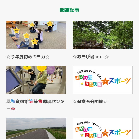
関連記事
☆今年度初めのヨガ☆
☆あそび場next☆
凧
資料館
苺
環境センタ
☆保護者会開催☆
ー