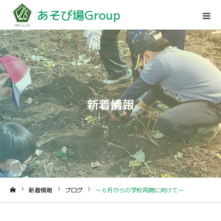
あそび場Group
新着情報
新着情報
ブログ
〜６月からの学校再開に向けて〜
ホーム