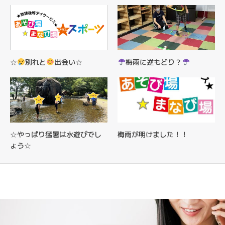
☆
別れと
出会い☆
梅雨に逆もどり？
☆やっぱり猛暑は水遊びでし
梅雨が明けました！！
ょう☆