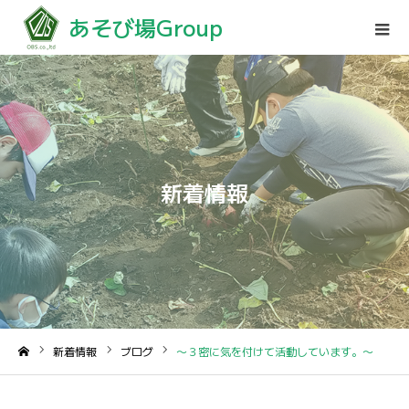
あそび場Group
新着情報
新着情報
ブログ
〜３密に気を付けて活動しています。〜
ホーム