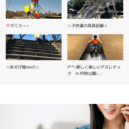
さくら～♪
☆子供達の成長記録☆
☆あそび場next☆
(^^♪新しく楽しいアスレチッ
ク in 内牧公園♪…