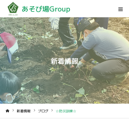
あそび場Group
新着情報
新着情報
ブログ
☆防災訓練☆
ホーム