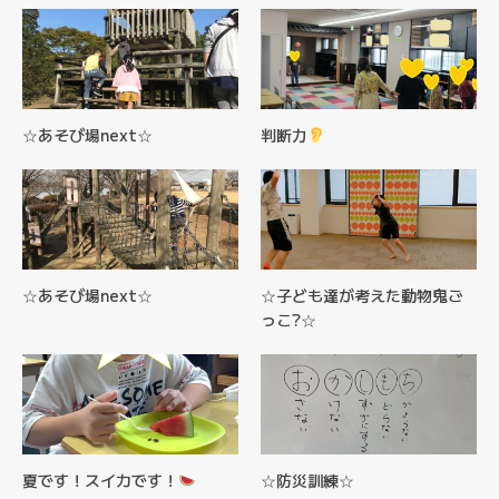
☆あそび場next☆
判断力
☆あそび場next☆
☆子ども達が考えた動物鬼ご
っこ?☆
夏です！スイカです！
☆防災訓練☆