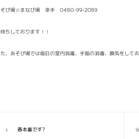
そび場☆まなび場 幸手 0480-99-2089
お待ちしております！！
また、あそび場では毎日の室内消毒、手指の消毒、換気をして
春本番です?