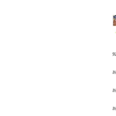
あ
あ
あ