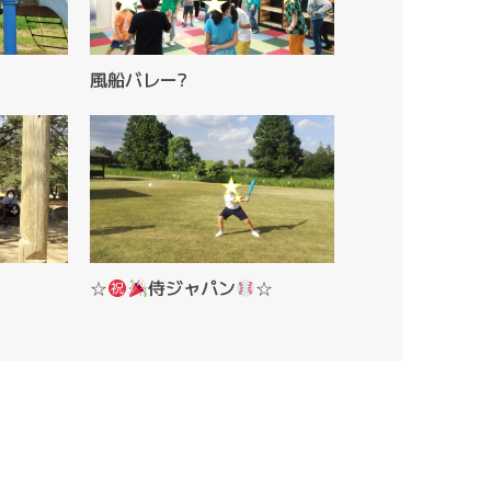
風船バレー?
☆
侍ジャパン
☆