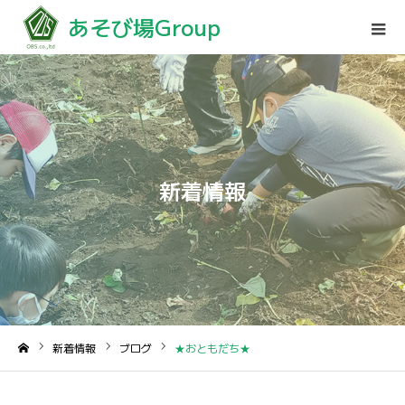
あそび場Group
新着情報
新着情報
ブログ
★おともだち★
ホーム