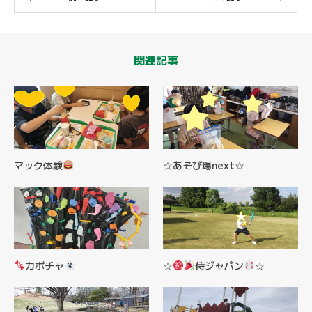
関連記事
マック体験
☆あそび場next☆
カボチャ
☆
侍ジャパン
☆