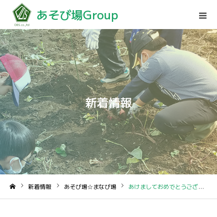
あそび場Group
新着情報
新着情報
あそび場☆まなび場
あけましておめでとうございます
ホーム