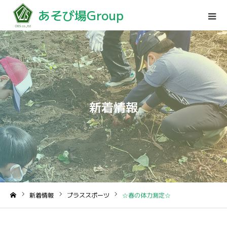
あそび場Group
新着情報
新着情報
プラススポーツ
☆春の体力測定☆
ホーム