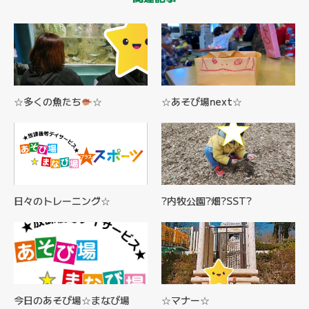
☆多くの魚たち
☆
☆あそび場next☆
日々のトレーニング☆
?内牧公園?畑?SST?
今日のあそび場☆まなび場
☆マナー☆