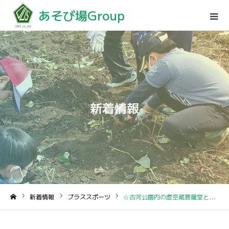
あそび場Group
新着情報
新着情報
プラススポーツ
☆古河公園内の虚空蔵菩薩堂と浅間神社☆
ホーム