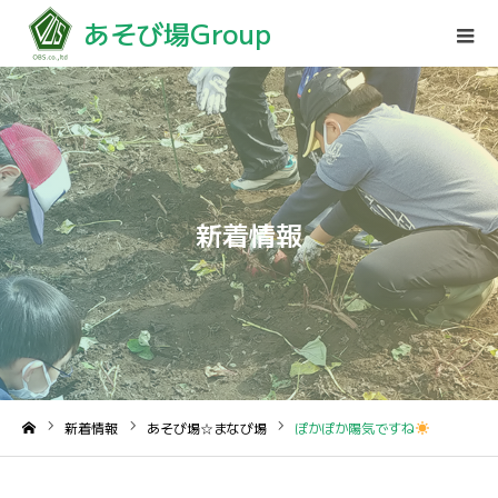
あそび場Group
新着情報
新着情報
あそび場☆まなび場
ぽかぽか陽気ですね
ホーム