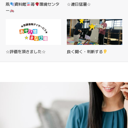
凧
資料館
苺
環境センタ
☆連日猛暑☆
ー
☆評価を頂きました☆
良く聞く・判断する