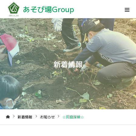
あそび場Group
新着情報
新着情報
お知らせ
☆洞窟探検☆
ホーム