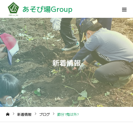
あそび場Group
新着情報
新着情報
ブログ
節分?鬼は外?
ホーム