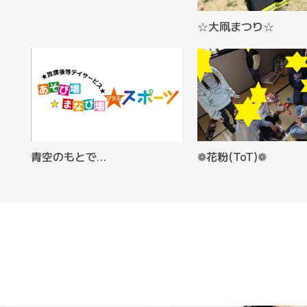
☆大凧まつり☆
青空のもとで…
❁花粉(ToT)❁