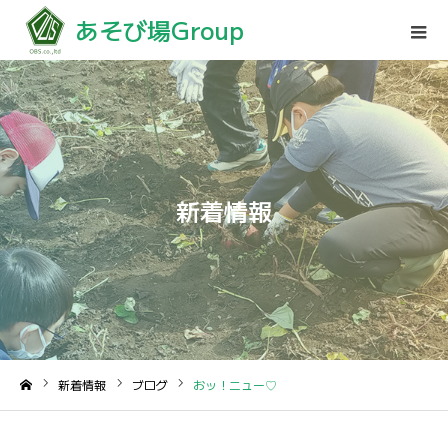
あそび場Group
新着情報
新着情報
ブログ
おッ！ニュー♡
ホーム