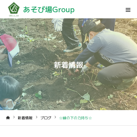
あそび場Group
新着情報
新着情報
ブログ
☆縁の下の力持ち☆
ホーム