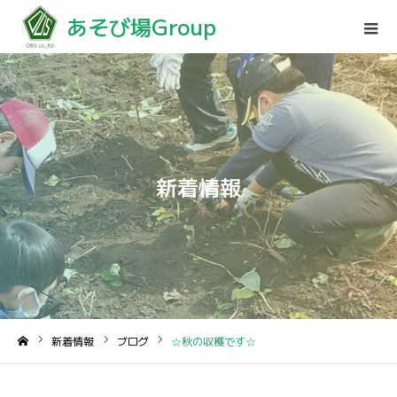
あそび場Group
新着情報
新着情報
ブログ
☆秋の収穫です☆
ホーム