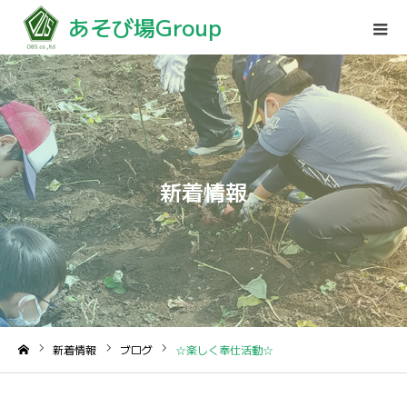
あそび場Group
新着情報
新着情報
ブログ
☆楽しく奉仕活動☆
ホーム