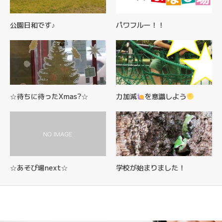
公園日和です♪
パワフルー！！
☆待ちに待ったXmas?☆
力加減
を意識しよう
☆あそび場next☆
学校が始まりました！