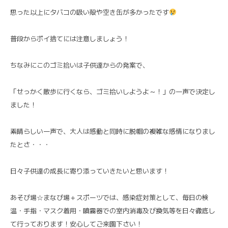
思った以上にタバコの吸い殻や空き缶が多かったです
普段からポイ捨てには注意しましょう！
ちなみにこのゴミ拾いは子供達からの発案で、
「せっかく散歩に行くなら、ゴミ拾いしようよ～！」の一声で決定し
ました！
素晴らしい一声で、大人は感動と同時に脱帽の複雑な感情になりまし
たとさ・・・
日々子供達の成長に寄り添っていきたいと思います！
あそび場☆まなび場＋スポーツでは、感染症対策として、毎日の検
温・手指・マスク着用・噴霧器での室内消毒及び換気等を日々徹底し
て行っております！安心してご来園下さい！