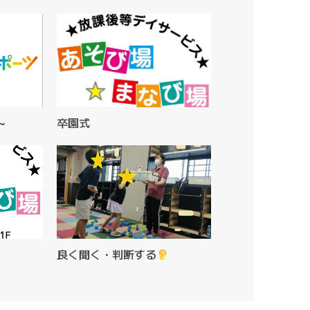
～
卒園式
良く聞く・判断する