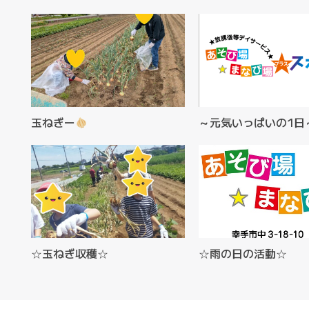
玉ねぎー
～元気いっぱいの1日
☆玉ねぎ収穫☆
☆雨の日の活動☆