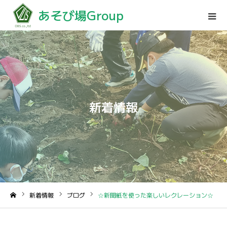
あそび場Group
新着情報
新着情報
ブログ
☆新聞紙を使った楽しいレクレーション☆
ホーム