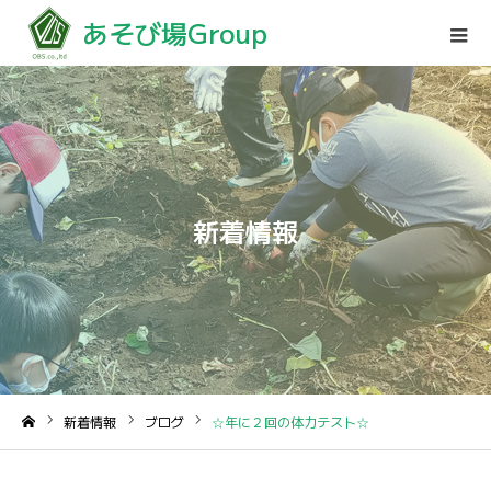
あそび場Group
新着情報
新着情報
ブログ
☆年に２回の体力テスト☆
ホーム