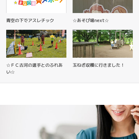
青空の下でアスレチック
☆あそび場next☆
☆ＦＣ古河の選手とのふれあ
玉ねぎ収穫に行きました！
い☆