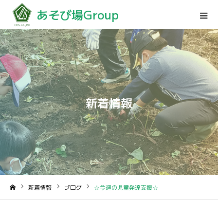
あそび場Group
新着情報
新着情報
ブログ
☆今週の児童発達支援☆
ホーム