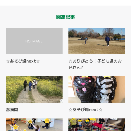
関連記事
☆あそび場next☆
☆ありがとう！子ども達のお
兄さん?
春満開
☆あそび場next☆