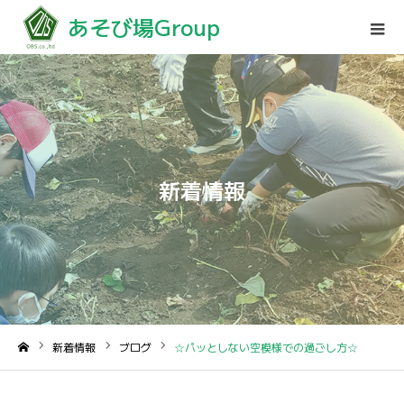
あそび場Group
新着情報
新着情報
ブログ
☆パッとしない空模様での過ごし方☆
ホーム