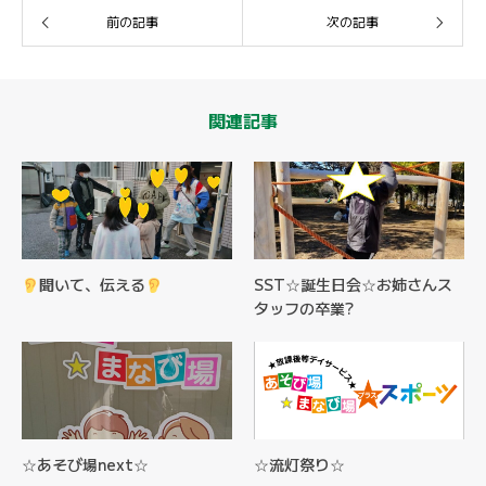
前の記事
次の記事
関連記事
聞いて、伝える
SST☆誕生日会☆お姉さんス
タッフの卒業?
☆あそび場next☆
☆流灯祭り☆