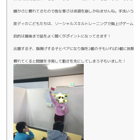
暖かさに慣れてきたので急な寒さは体調を崩しかねませんね。手洗いうがい
放ディのこどもたちは、ソーシャルスキルトレーニングで旗上げゲームをや
目的は最後まで話をよく聞くがポイントになってきます！

出題する子、旗揚げする子とペアになり旗を2個の子もいれば3個に挑戦する