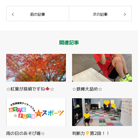
前の記事
次の記事
関連記事
☆紅葉が見頃ですね
☆
☆鉄棒大詰め☆
雨の日のあそび場☆
判断力
第2段！！