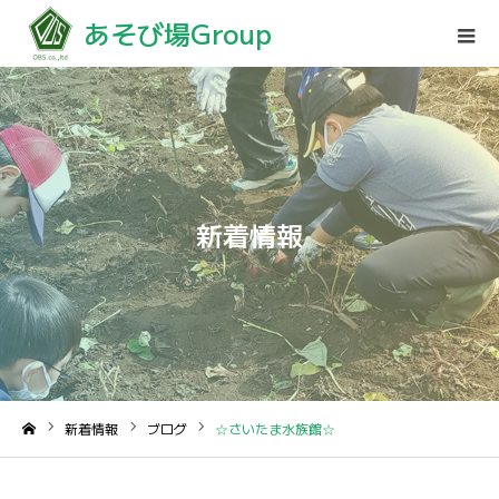
あそび場Group
新着情報
新着情報
ブログ
☆さいたま水族館☆
ホーム