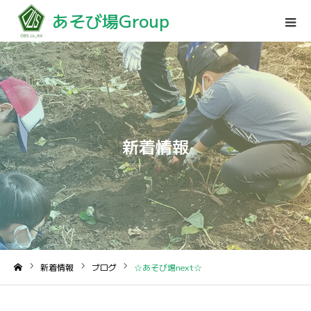
あそび場Group
新着情報
新着情報
ブログ
☆あそび場next☆
ホーム