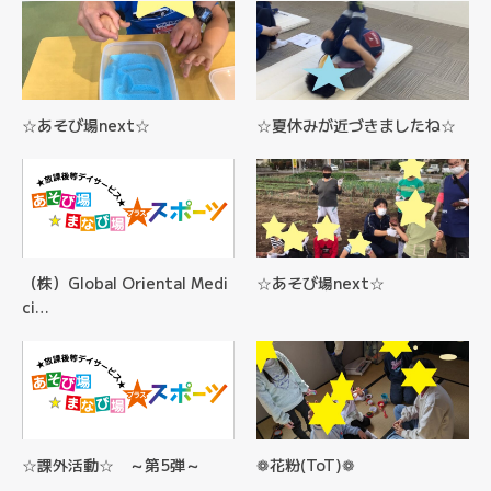
☆あそび場next☆
☆夏休みが近づきましたね☆
（株）Global Oriental Medi
☆あそび場next☆
ci…
☆課外活動☆ ～第5弾～
❁花粉(ToT)❁