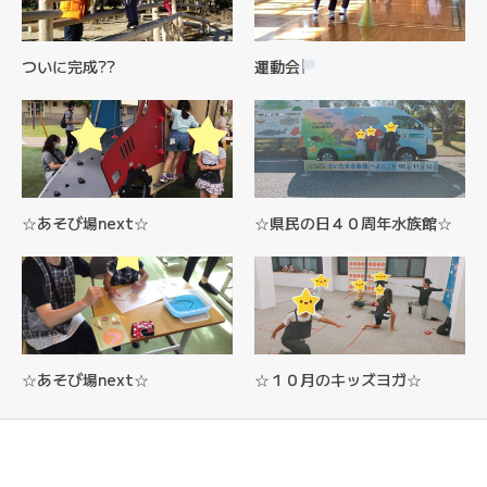
ついに完成??
運動会
☆あそび場next☆
☆県民の日４０周年水族館☆
☆あそび場next☆
☆１０月のキッズヨガ☆