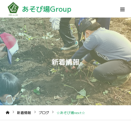
あそび場Group
新着情報
新着情報
ブログ
☆あそび場next☆
ホーム