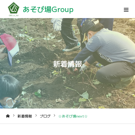
あそび場Group
新着情報
新着情報
ブログ
☆あそび場next☆
ホーム