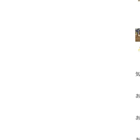
あ
あ
あ