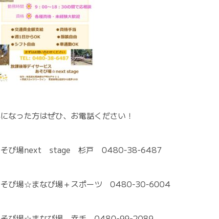
気になった方はぜひ、お電話ください！
そび場next stage 杉戸 0480-38-6487
そび場☆まなび場＋スポーツ 0480-30-6004
そび場☆まなび場 幸手 0480-99-2089