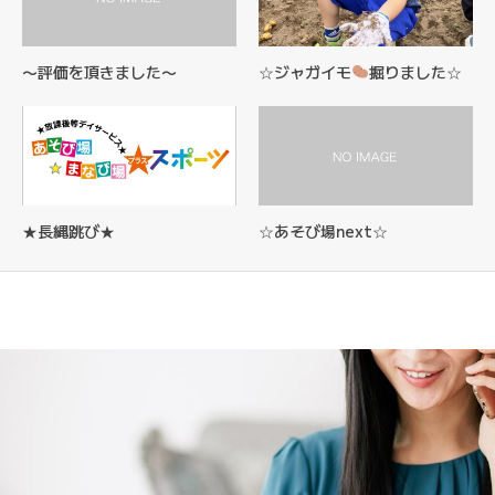
〜評価を頂きました〜
☆ジャガイモ
掘りました☆
★長縄跳び★
☆あそび場next☆