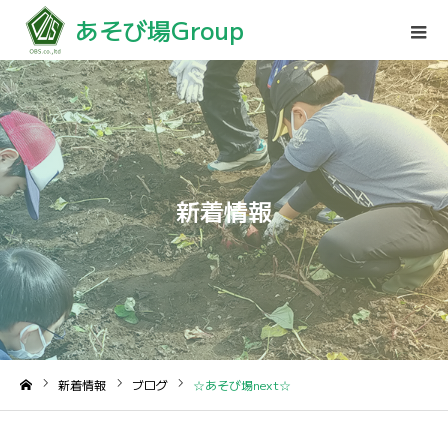
あそび場Group
新着情報
新着情報
ブログ
☆あそび場next☆
ホーム