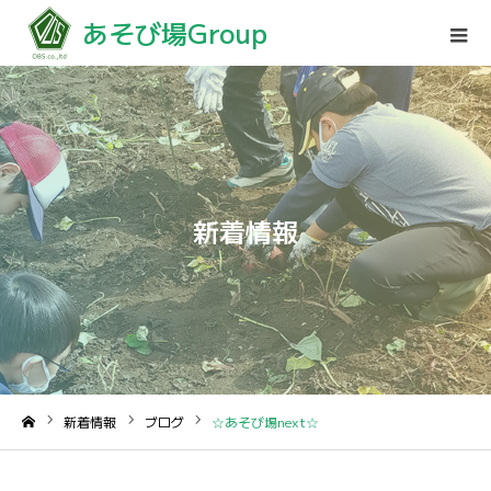
あそび場Group
新着情報
新着情報
ブログ
☆あそび場next☆
ホーム