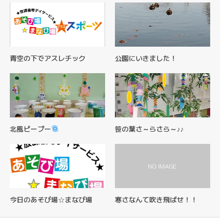
青空の下でアスレチック
公園にいきました！
北風ピープー
笹の葉さ～らさら～♪♪
今日のあそび場☆まなび場
寒さなんて吹き飛ばせ！！