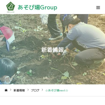
あそび場Group
新着情報
新着情報
ブログ
☆あそび場next☆
ホーム