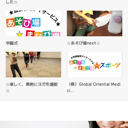
した☆
卒園式
☆あそび場next☆
☆楽しく、真剣にヨガを堪能
（株）Global Oriental Medi
☆
ci…